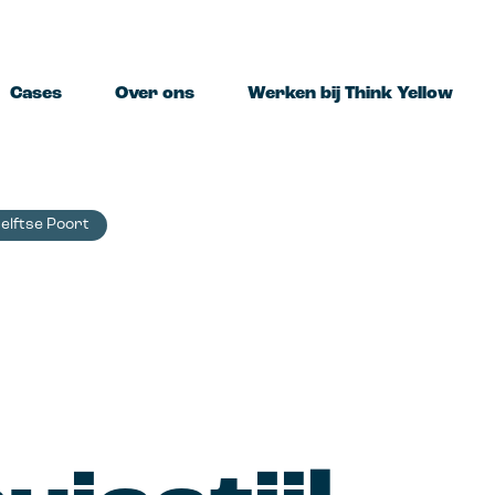
Cases
Over ons
Werken bij Think Yellow
Delftse Poort
ing
Marketing
ie
Marketing strategie
A
strategie,
Haal het maximale resultaat uit je
Pr
uur, merkconcept.
marketinginspanningen.
s
e
brand design
Performance marketing
C
uw merk