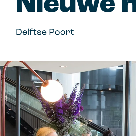
Nieuwe hu
aantrekkelijk m
Employer br
Trek talent aa
Delftse Poort
werkgeversme