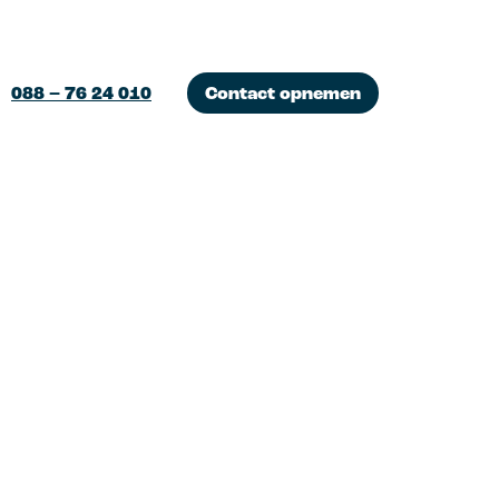
088 – 76 24 010
Contact opnemen
I marketing
ofiteer van de
amenwerkingen tussen mens
n machine.
ampagnes