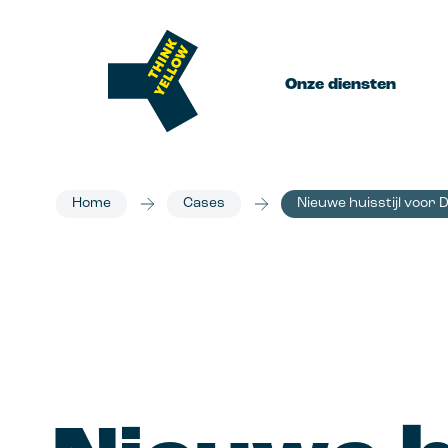
Onze diensten
Home
Cases
Nieuwe huisstijl voor 
Brand
Merkstrateg
Positionerings
merkarchitect
Huisstijl & 
Design dat jo