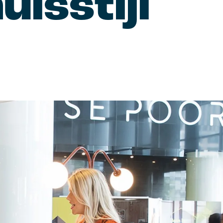
isstijl
aakt.
SEO, SEA, Social media, CRO,
C
leadgeneratie.
ac
anding
Content marketing
W
n met een krachtig
rk.
Content die jouw merk tot leven
C
brengt.
o