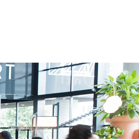
ampagnes die jouw doelgroep
tiveren.
ebsites
onverterende,
nderscheidende websites.