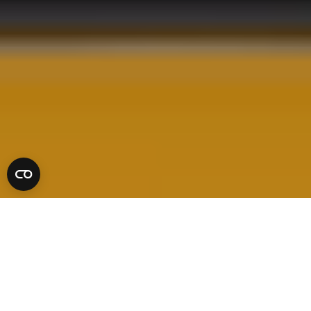
Energize ambition
Je voelt dat er méér in zit. In je merk, je
team, je business. Je zoekt iemand die