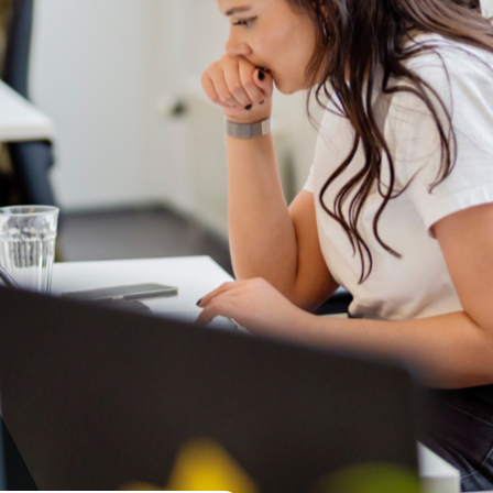
ampagnes die jouw doelgroep
tiveren.
ebsites
onverterende,
nderscheidende websites.