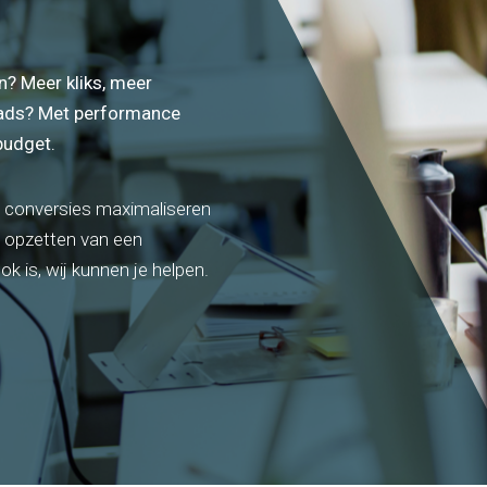
aakt.
SEO, SEA, Social media, CRO,
C
leadgeneratie.
ac
anding
n? Meer kliks, meer
Content marketing
W
n met een krachtig
eads? Met performance
rk.
Content die jouw merk tot leven
C
budget.
brengt.
o
 conversies maximaliseren
t opzetten van een
k is, wij kunnen je helpen.