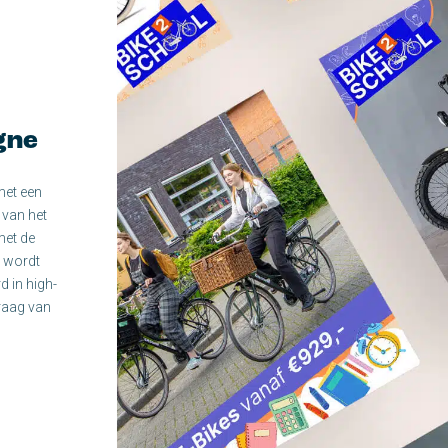
gne
met een
 van het
met de
 wordt
d in high-
raag van