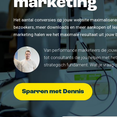
marketing
aantrekkelijk m
Employer br
Het aantal conversies op jouw website maximalisere
Trek talent aa
bezoekers, meer downloads en meer aankopen of l
werkgeversme
marketing halen we het maximale resultaat uit jouw 
Van performance marketeers die jouw
tot consultants die jou helpen met he
strategisch fundament. Wat je vraag oo
Sparren met Dennis