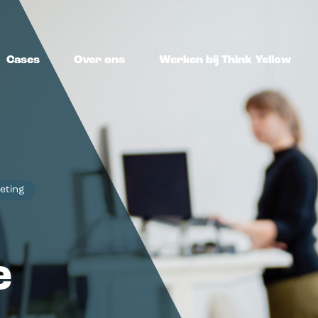
Cases
Over ons
Werken bij Think Yellow
ing
Marketing
eting
ie
Marketing strategie
A
strategie,
Haal het maximale resultaat uit je
Pr
uur, merkconcept.
marketinginspanningen.
s
e
e
brand design
Performance marketing
C
uw merk