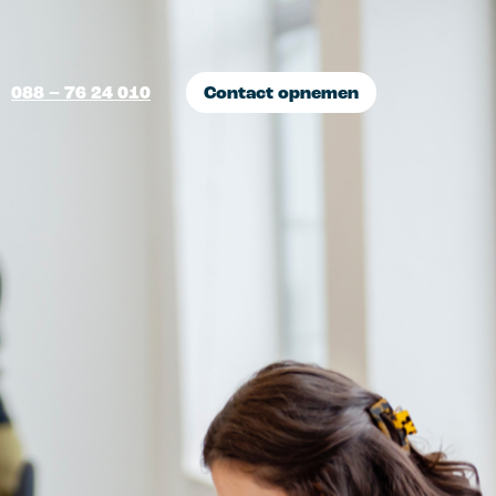
088 – 76 24 010
Contact opnemen
I marketing
ofiteer van de
amenwerkingen tussen mens
n machine.
ampagnes