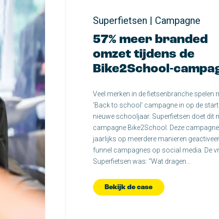
Superfietsen | Campagne
57% meer branded
omzet tijdens de
Bike2School-campa
Veel merken in de fietsenbranche spelen 
‘Back to school’ campagne in op de start
nieuwe schooljaar. Superfietsen doet dit 
campagne Bike2School. Deze campagne
jaarlijks op meerdere manieren geactiveer
funnel campagnes op social media. De v
Superfietsen was: “Wat dragen…
Bekijk de case