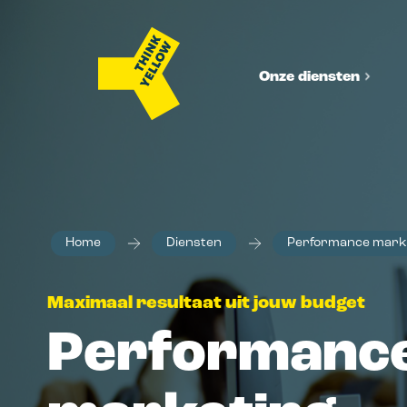
Onze diensten
Brand
Home
Diensten
Performance mark
Merkstrateg
Positionerings
Maximaal resultaat uit jouw budget
merkarchitect
Performanc
Huisstijl & 
Design dat jo