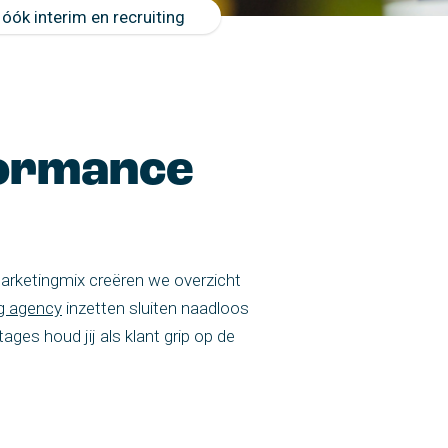
óók interim en recruiting
formance
marketingmix creëren we overzicht
g agency
inzetten sluiten naadloos
ges houd jij als klant grip op de