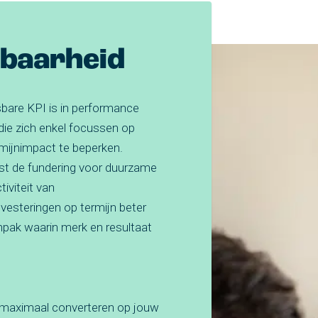
tbaarheid
bare KPI is in performance
 die zich enkel focussen op
rmijnimpact te beperken.
t de fundering voor duurzame
iviteit van
esteringen op termijn beter
npak waarin merk en resultaat
n maximaal converteren op jouw