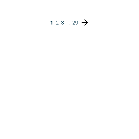
1
2
3
…
29