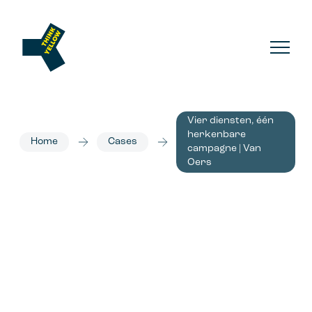
Vier diensten, één
herkenbare
Home
Cases
campagne | Van
Oers