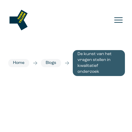
De kunst van het
vragen stellen in
Home
Blogs
kwalitatief
onderzoek