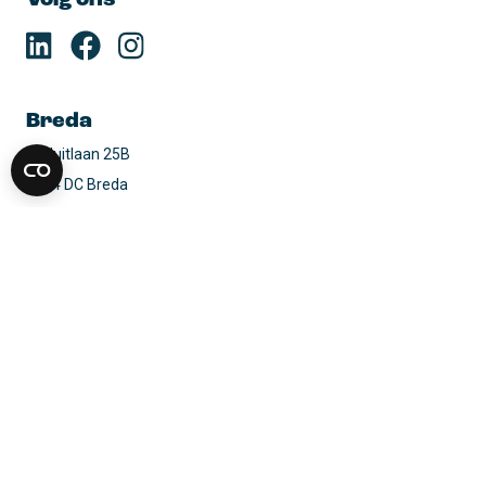
Volg ons
Breda
Reduitlaan 25B

4814 DC Breda
088 76 24 010
Routebeschrijving
Den Haag
Grote Markt 22

2511 BG Den Haag
088 76 24 010