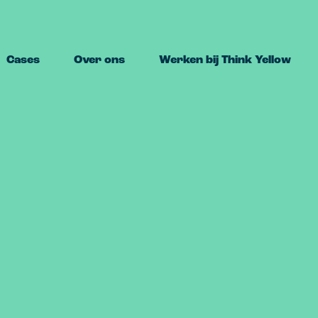
Cases
Over ons
Werken bij Think Yellow
ing
Marketing
ie
Marketing strategie
A
strategie,
Haal het maximale resultaat uit je
Pr
uur, merkconcept.
marketinginspanningen.
s
e
brand design
Performance marketing
C
uw merk