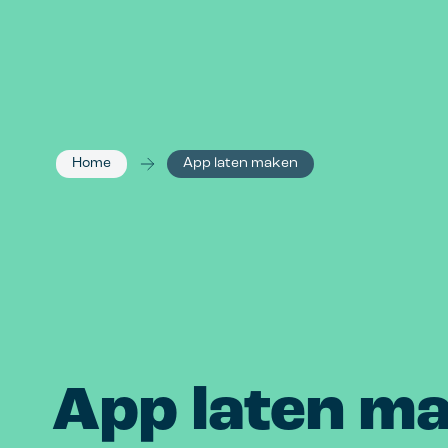
aantrekkelijk m
Employer br
Trek talent aa
werkgeversme
Home
App laten maken
App laten m