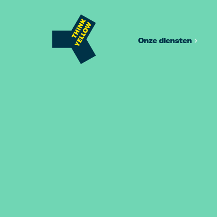
Onze diensten
Brand
Merkstrateg
Positionerings
merkarchitect
Huisstijl & 
Design dat jo