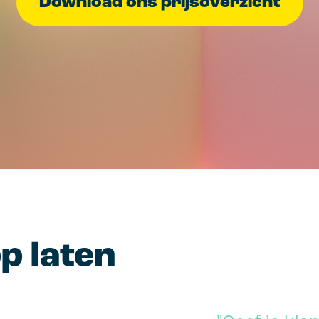
Download ons prijsoverzicht
p laten