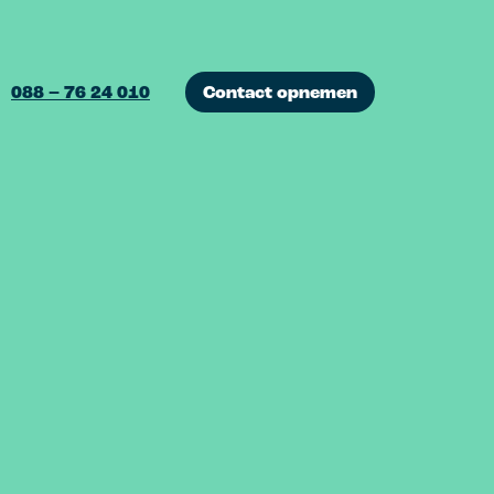
088 – 76 24 010
Contact opnemen
I marketing
ofiteer van de
amenwerkingen tussen mens
n machine.
ampagnes