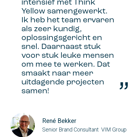
intensief met Think
Yellow samengewerkt.
Social
animatie
Ik heb het team ervaren
als zeer kundig,
Vormgevingspakket
oplossingsgericht en
Social
snel. Daarnaast stuk
animatie
voor stuk leuke mensen
Uitleg
om mee te werken. Dat
animatie
smaakt naar meer
Social
uitdagende projecten
animatie
samen!
Social
animatie
Social
René Bekker
animatie
Senior Brand Consultant
VIM Group