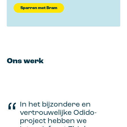
Sparren met Bram
Ons werk
Uitleg
animatie
In het bijzondere en
Corporate
vertrouwelijke Odido-
animatie
project hebben we
Vormgevingspakket