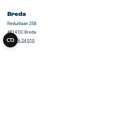
Breda
Reduitlaan 25B

4814 DC Breda
088 76 24 010
Routebeschrijving
Den Haag
Grote Markt 22

2511 BG Den Haag
088 76 24 010
Routebeschrijving