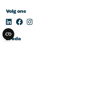
Volg ons
Breda
Reduitlaan 25B

4814 DC Breda
088 76 24 010
Routebeschrijving
Den Haag
Grote Markt 22

2511 BG Den Haag