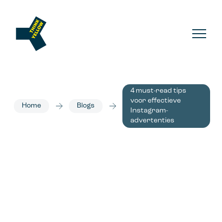
4 must-read tips
voor effectieve
Home
Blogs
Instagram-
advertenties