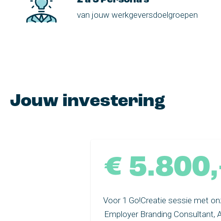
2 à 3 Persona's
van jouw werkgeversdoelgroepen
Jouw investering
€ 5.800,
Voor 1 Go!Creatie sessie met on
Employer Branding Consultant, A