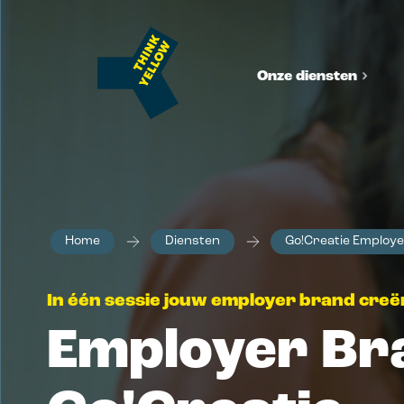
Onze diensten
Brand
Home
Diensten
Go!Creatie Employ
Merkstrateg
Positionerings
In één sessie jouw employer brand cre
merkarchitect
Employer Br
Huisstijl & 
Design dat jo