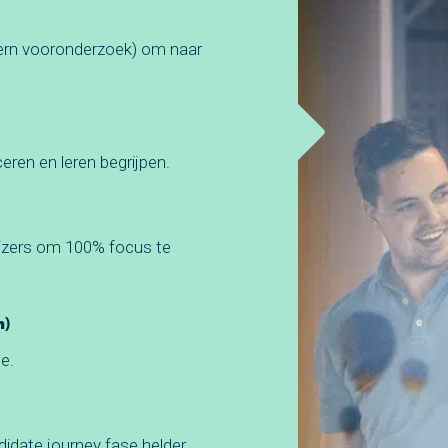
tern vooronderzoek) om naar
eren en leren begrijpen.
gizers om 100% focus te
m)
e.
idate journey fase helder.