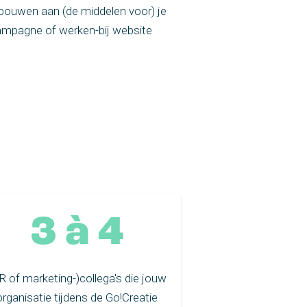
bouwen aan (de middelen voor) je
mpagne of werken-bij website
3 à 4
R of marketing-)collega's die jouw
organisatie tijdens de Go!Creatie