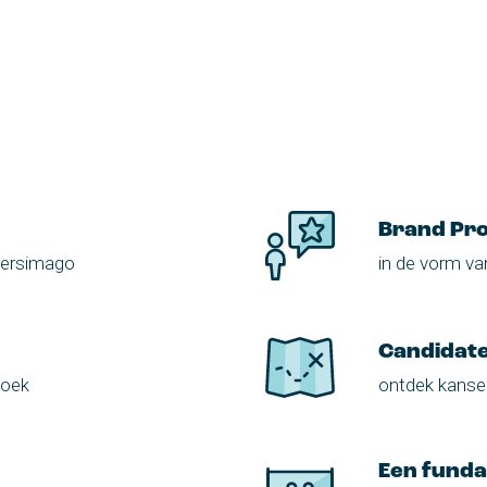
Brand Pr
versimago
in de vorm va
Candidat
zoek
ontdek kanse
Een fund