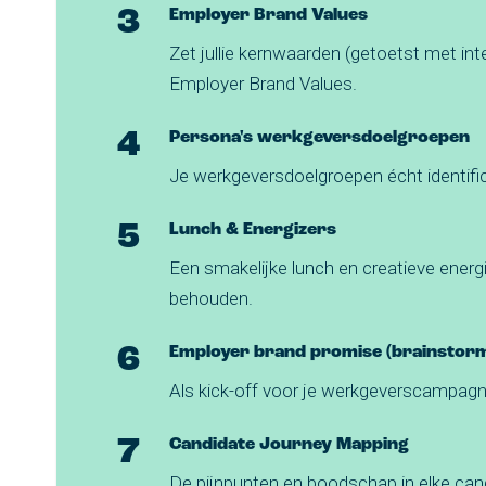
Employer Brand Values
Zet jullie kernwaarden (getoetst met in
Employer Brand Values.
Persona's werkgeversdoelgroepen
Je werkgeversdoelgroepen écht identific
Lunch & Energizers
Een smakelijke lunch en creatieve ener
behouden.
Employer brand promise (brainstor
Als kick-off voor je werkgeverscampagn
Candidate Journey Mapping
De pijnpunten en boodschap in elke cand