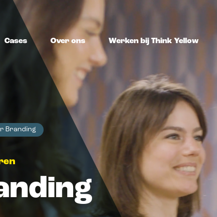
Cases
Over ons
Werken bij Think Yellow
ing
Marketing
er Branding
ie
Marketing strategie
A
strategie,
Haal het maximale resultaat uit je
Pr
ëren
uur, merkconcept.
marketinginspanningen.
s
anding
e
brand design
Performance marketing
C
uw merk