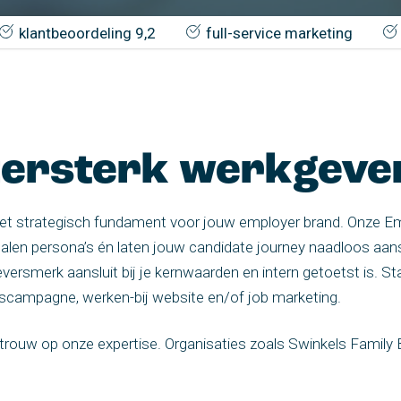
klantbeoordeling 9,2
full-service marketing
ijzersterk werkgev
het strategisch fundament voor jouw employer brand. Onze Em
len persona’s én laten jouw candidate journey naadloos aans
smerk aansluit bij je kernwaarden en intern getoetst is. Sta
gscampagne, werken-bij website en/of job marketing.
rtrouw op onze expertise. Organisaties zoals Swinkels Family