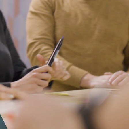
ampagnes die jouw doelgroep
tiveren.
ebsites
onverterende,
nderscheidende websites.