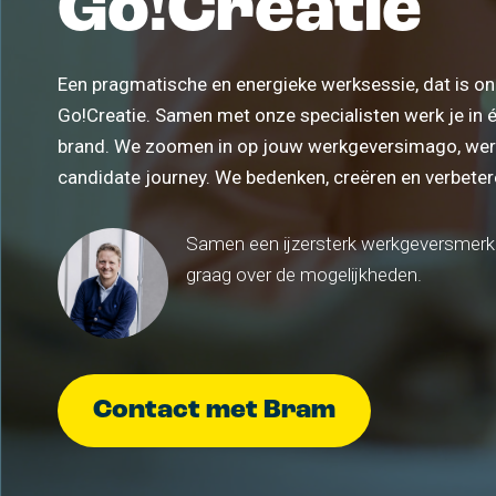
Go!Creatie
aantrekkelijk m
Employer br
Een pragmatische en energieke werksessie, dat is o
Trek talent aa
Go!Creatie. Samen met onze specialisten werk je in
werkgeversme
brand. We zoomen in op jouw werkgeversimago, we
candidate journey. We bedenken, creëren en verbetere
Samen een ijzersterk werkgeversmerk
graag over de mogelijkheden.
Contact met Bram