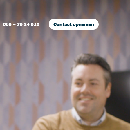
088 – 76 24 010
Contact opnemen
I marketing
ofiteer van de
amenwerkingen tussen mens
n machine.
ampagnes